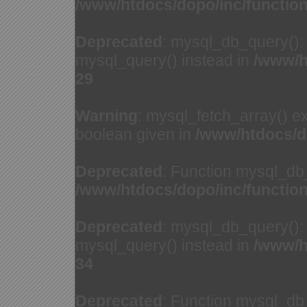
/www/htdocs/dopo/inc/functio
Deprecated
: mysql_db_query(): 
mysql_query() instead in
/www/h
29
Warning
: mysql_fetch_array() e
boolean given in
/www/htdocs/d
Deprecated
: Function mysql_db
/www/htdocs/dopo/inc/functio
Deprecated
: mysql_db_query(): 
mysql_query() instead in
/www/h
34
Deprecated
: Function mysql_db