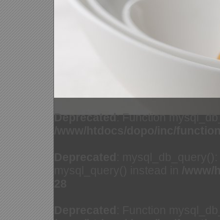
Deprecated
: Function mysql_db
/www/htdocs/dopo/inc/functio
Deprecated
: mysql_db_query(): 
mysql_query() instead in
/www/h
28
Deprecated
: Function mysql_db