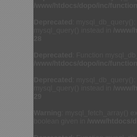
/www/htdocs/dopo/inc/functio
Deprecated
: mysql_db_query(): 
mysql_query() instead in
/www/h
28
Deprecated
: Function mysql_db
/www/htdocs/dopo/inc/functio
Deprecated
: mysql_db_query(): 
mysql_query() instead in
/www/h
29
Warning
: mysql_fetch_array() e
boolean given in
/www/htdocs/d