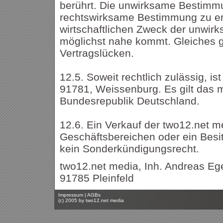
berührt. Die unwirksame Bestimmu
rechtswirksame Bestimmung zu er
wirtschaftlichen Zweck der unwi
möglichst nahe kommt. Gleiches gi
Vertragslücken.
12.5. Soweit rechtlich zulässig, is
91781, Weissenburg. Es gilt das 
Bundesrepublik Deutschland.
12.6. Ein Verkauf der two12.net m
Geschäftsbereichen oder ein Bes
kein Sonderkündigungsrecht.
two12.net media, Inh. Andreas Ege
91785 Pleinfeld
Impressum
|
AGBs
(c) 2005 by
two12.net media