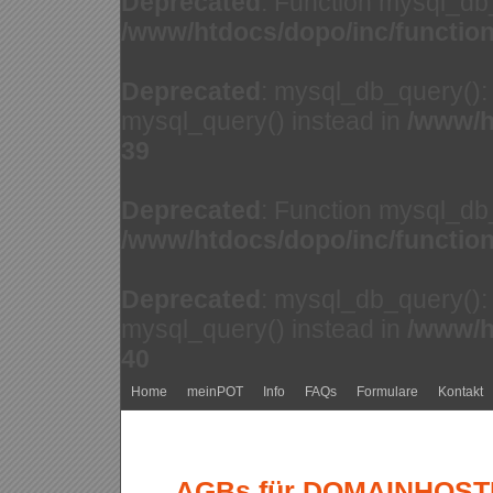
Deprecated
: Function mysql_db
/www/htdocs/dopo/inc/functio
Deprecated
: mysql_db_query(): 
mysql_query() instead in
/www/h
39
Deprecated
: Function mysql_db
/www/htdocs/dopo/inc/functio
Deprecated
: mysql_db_query(): 
mysql_query() instead in
/www/h
40
Home
meinPOT
Info
FAQs
Formulare
Kontakt
AGBs für DOMAINHOSTIN