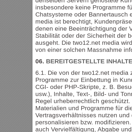
denselben Servern gehostete Kund
insbesondere keine Programme fü
Chatsysteme oder Bannertausch e
media ist berechtigt, Kundenpräs
denen eine Beeinträchtigung der V
Stabilität oder der Sicherheit der 
ausgeht. Die two12.net media wi
von einer solchen Massnahme inf
06.
BEREITGESTELLTE INHALT
6.1. Die von der two12.net media
Programme zur Einbettung in Kun
CGI- oder PHP-Skripte, z. B. Bes
usw.), Inhalte, Text-, Bild- und Ton
Regel urheberrechtlich geschützt.
Materialien und Programme für di
Vertragsverhältnisses nutzen und 
personalisieren bzw. modifizieren
auch Vervielfältigung, Abgabe und