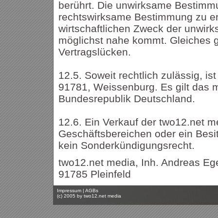
berührt. Die unwirksame Bestimmu
rechtswirksame Bestimmung zu er
wirtschaftlichen Zweck der unwi
möglichst nahe kommt. Gleiches gi
Vertragslücken.
12.5. Soweit rechtlich zulässig, is
91781, Weissenburg. Es gilt das 
Bundesrepublik Deutschland.
12.6. Ein Verkauf der two12.net m
Geschäftsbereichen oder ein Bes
kein Sonderkündigungsrecht.
two12.net media, Inh. Andreas Ege
91785 Pleinfeld
Impressum
|
AGBs
(c) 2005 by
two12.net media