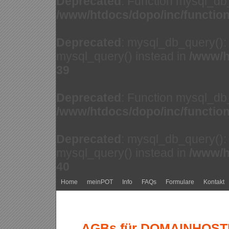
Deprecated
: Function mysql_db
/www/htdocs/dopo/inc/functio
Deprecated
: mysql_db_query(): 
mysql_query() instead in
/www/h
39
Deprecated
: Function mysql_db
/www/htdocs/dopo/inc/functio
Deprecated
: mysql_db_query(): 
mysql_query() instead in
/www/h
40
Home
meinPOT
Info
FAQs
Formulare
Kontakt
AGBs für DOMAINHOSTIN