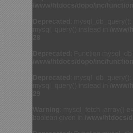
/www/htdocs/dopo/inc/functio
Deprecated
: mysql_db_query(): 
mysql_query() instead in
/www/h
28
Deprecated
: Function mysql_db
/www/htdocs/dopo/inc/functio
Deprecated
: mysql_db_query(): 
mysql_query() instead in
/www/h
29
Warning
: mysql_fetch_array() e
boolean given in
/www/htdocs/d