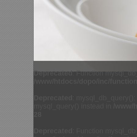
Deprecated
: Function mysql_db
/www/htdocs/dopo/inc/functio
Deprecated
: mysql_db_query(): 
mysql_query() instead in
/www/h
28
Deprecated
: Function mysql_db