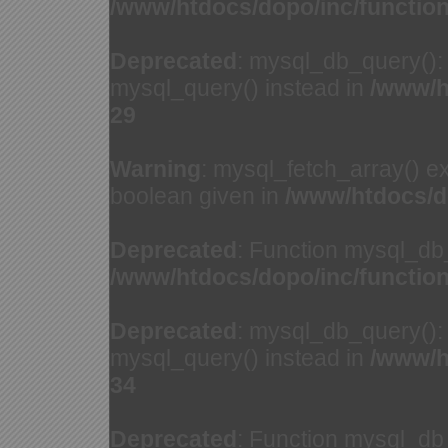
/www/htdocs/dopo/inc/functio
Deprecated
: mysql_db_query(): 
mysql_query() instead in
/www/h
29
Warning
: mysql_fetch_array() e
boolean given in
/www/htdocs/d
Deprecated
: Function mysql_db
/www/htdocs/dopo/inc/functio
Deprecated
: mysql_db_query(): 
mysql_query() instead in
/www/h
34
Deprecated
: Function mysql_db