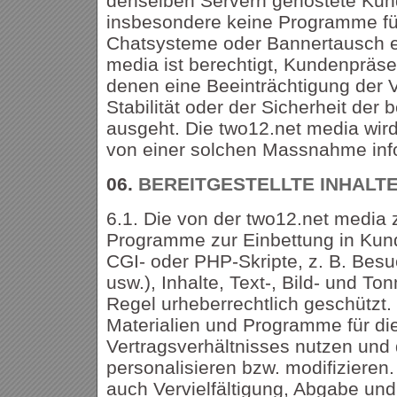
denselben Servern gehostete Kund
insbesondere keine Programme fü
Chatsysteme oder Bannertausch e
media ist berechtigt, Kundenpräs
denen eine Beeinträchtigung der V
Stabilität oder der Sicherheit der 
ausgeht. Die two12.net media wi
von einer solchen Massnahme inf
06.
BEREITGESTELLTE INHALT
6.1. Die von der two12.net media
Programme zur Einbettung in Kun
CGI- oder PHP-Skripte, z. B. Bes
usw.), Inhalte, Text-, Bild- und Ton
Regel urheberrechtlich geschützt.
Materialien und Programme für di
Vertragsverhältnisses nutzen und 
personalisieren bzw. modifizieren
auch Vervielfältigung, Abgabe und