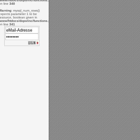
/www/htdocs/dopo/inc/functions.php
on line
340
Warning
: mysql_num_rows()
expects parameter 1 to be
resource, boolean given in
/www/htdocs/dopo/inc/functions.php
on line
341