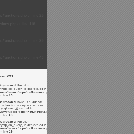
c/functions.php
on line
29
ctions.php
on line
118
c/functions.php
on line
39
c/functions.php
on line
40
meinPOT
Deprecated
: Function
mysql_db_query() is deprecated in
/www/htdocs/dopo/inc/functions.php
on line
28
Deprecated
: mysql_db_query():
This function is deprecated; use
mysql_query() instead in
/www/htdocs/dopo/inc/functions.php
on line
28
Deprecated
: Function
mysql_db_query() is deprecated in
/www/htdocs/dopo/inc/functions.php
on line
29