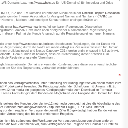
V, .WS Domains bzw.
http://www.whois.us
für .US-Domains) für ihn selbst und Dritte
.INFO, .BIZ und .TV Domains erkennt der Kunde die in der
Uniform Dispute Resolution
egelungen der Internet Association for Assigned Names and Numbers
(ICANN)
zur
ber Namens-, Marken- und sonstigen Schutzrechten uneingeschränkt an.
 die unter
http://www.samoanic.ws/
einsehbaren Regelungen. Diese sehen
egistrator SamoaNIC.ws noch nach erfolgreicher automatischer Registrierung die
. In diesem Fall hat der Kunde Anspruch auf die Registrierung eines neuen Namens
die unter
http://www.neustar.us/policies
einsehbaren Regelungen, die der Kunde mit
Die Registrierung durch die two12.net media erfolgt zur Zeit ausschliesslich für Domain
non-profit business) und Nexus Category C31 (foreign entity engaged in US activity).
rements
. Dem Kunden ist bekannt, dass die Nichterfüllung dieser Kriterien zum
ch die Registrierungsstelle führen kann.
ezüglich internationaler Domains erkennt der Kunde an, dass diese vor unterschiedlichen
hten am Sitz des Registrators, verhandelt werden können.
önnen das Vertragsverhältnis unter Einhaltung der Kündigungsfrist von einem Monat zum
äß Produktpaket beenden. Die Kündigung bedarf der Schriftform mit Unterschrift. Zu
e two12.net media ein geeignetes Kündigungsformular zum Download im Formular-
t. Dieses Formular gibt dem Kunden die Möglichkeit, eine Freigabe der Domain für Dritte
nis seitens des Kunden oder der two12.net media beendet, hat dies die Abschaltung des
rnet-Services zum ausgewiesenen Zeitpunkt zur Folge (FTP, E-Mail, Internet-
rag vor dem regulären Vertragsende gemäß Ziffer 8.5 gekündigt, hat der Kunde keinen
oder Verrechnung des bis dato entrichteten Entgeltes.
ain nicht bis spätestens drei Werktage vor Vertragsbeendigung von einem anderen
ich die two12.net media vor, zum Vertragsende die Freigabe der Domain für Dritte zu