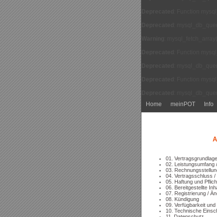
Deprecated
: Function mysq
Deprecated
: mysql_db_query
Warning
: mysql_fetch_array
Deprecated
: Function mysq
Deprecated
: mysql_db_query
Deprecated
: Function mysq
Deprecated
: mysql_db_query
Home
meinPOT
Info
A
01. Vertragsgrundlag
02. Leistungsumfang /
03. Rechnungsstellung
04. Vertragsschluss /
05. Haftung und Pfli
06. Bereitgestellte Inh
07. Registrierung / 
08. Kündigung
09. Verfügbarkeit un
10. Technische Einsc
11. Datenschutz