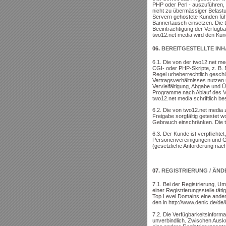
PHP oder Perl - auszuführen,
nicht zu übermässiger Belastu
Servern gehostete Kunden füh
Bannertausch einsetzen. Die 
Beeinträchtigung der Verfügbark
two12.net media wird den Ku
06.
BEREITGESTELLTE INH
6.1. Die von der two12.net m
CGI- oder PHP-Skripte, z. B. B
Regel urheberrechtlich gesch
Vertragsverhältnisses nutzen 
Vervielfältigung, Abgabe und Ü
Programme nach Ablauf des V
two12.net media schriftlich be
6.2. Die von two12.net media
Freigabe sorgfältig getestet w
Gebrauch einschränken. Die tw
6.3. Der Kunde ist verpflichte
Personenvereinigungen und G
(gesetzliche Anforderung nac
07.
REGISTRIERUNG / ÄN
7.1. Bei der Registrierung, U
einer Registrierungsstelle tät
Top Level Domains eine ander
den in http://www.denic.de/d
7.2. Die Verfügbarkeitsinform
unverbindlich. Zwischen Ausk