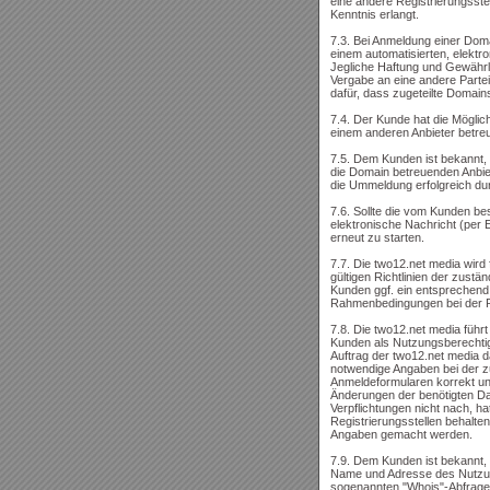
eine andere Registrierungsste
Kenntnis erlangt.
7.3. Bei Anmeldung einer Doma
einem automatisierten, elektro
Jegliche Haftung und Gewährle
Vergabe an eine andere Partei
dafür, dass zugeteilte Domains
7.4. Der Kunde hat die Mögli
einem anderen Anbieter betreu
7.5. Dem Kunden ist bekannt,
die Domain betreuenden Anbie
die Ummeldung erfolgreich du
7.6. Sollte die vom Kunden be
elektronische Nachricht (per E
erneut zu starten.
7.7. Die two12.net media wird
gültigen Richtlinien der zustä
Kunden ggf. ein entsprechend
Rahmenbedingungen bei der R
7.8. Die two12.net media führ
Kunden als Nutzungsberechtigt
Auftrag der two12.net media d
notwendige Angaben bei der zu
Anmeldeformularen korrekt und
Änderungen der benötigten Da
Verpflichtungen nicht nach, ha
Registrierungsstellen behalten
Angaben gemacht werden.
7.9. Dem Kunden ist bekannt, 
Name und Adresse des Nutzung
sogenannten "Whois"-Abfrage 