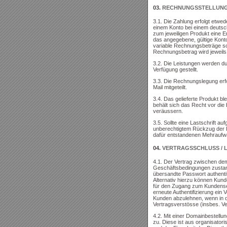
03.
RECHNUNGSSTELLUNG 
3.1. Die Zahlung erfolgt etwed
einem Konto bei einem deutsche
zum jeweiligen Produkt eine 
das angegebene, gültige Konto
variable Rechnungsbeträge so
Rechnungsbetrag wird jeweils
3.2. Die Leistungen werden du
Verfügung gestellt.
3.3. Die Rechnungslegung erfo
Mail mitgeteilt.
3.4. Das gelieferte Produkt b
behält sich das Recht vor die 
veräussern.
3.5. Sollte eine Lastschrift 
unberechtigtem Rückzug der La
dafür entstandenen Mehraufw
04.
VERTRAGSSCHLUSS / 
4.1. Der Vertrag zwischen de
Geschäftsbedingungen zustand
übersandte Passwort authentifi
Alternativ hierzu können Kun
für den Zugang zum Kundenser
erneute Authentifizierung ein 
Kunden abzulehnen, wenn in 
Vertragsverstösse (insbes. Ve
4.2. Mit einer Domainbestellu
zu. Diese ist aus organisato