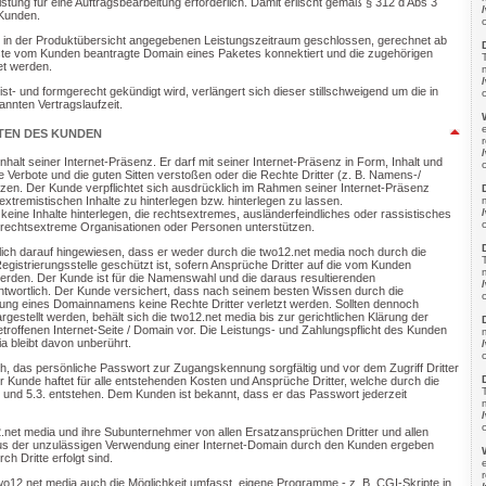
istung für eine Auftragsbearbeitung erforderlich. Damit erlischt gemäß § 312 d Abs 3
Kunden.
en in der Produktübersicht angegebenen Leistungszeitraum geschlossen, gerechnet ab
ste vom Kunden beantragte Domain eines Paketes konnektiert und die zugehörigen
et werden.
rist- und formgerecht gekündigt wird, verlängert sich dieser stillschweigend um die in
nnten Vertragslaufzeit.
TEN DES KUNDEN
Inhalt seiner Internet-Präsenz. Er darf mit seiner Internet-Präsenz in Form, Inhalt und
 Verbote und die guten Sitten verstoßen oder die Rechte Dritter (z. B. Namens-/
zen. Der Kunde verpflichtet sich ausdrücklich im Rahmen seiner Internet-Präsenz
xtremistischen Inhalte zu hinterlegen bzw. hinterlegen zu lassen.
eine Inhalte hinterlegen, die rechtsextremes, ausländerfeindliches oder rassistisches
rechtsextreme Organisationen oder Personen unterstützen.
lich darauf hingewiesen, dass er weder durch die two12.net media noch durch die
istrierungsstelle geschützt ist, sofern Ansprüche Dritter auf die vom Kunden
erden. Der Kunde ist für die Namenswahl und die daraus resultierenden
rantwortlich. Der Kunde versichert, dass nach seinem besten Wissen durch die
rung eines Domainnamens keine Rechte Dritter verletzt werden. Sollten dennoch
rgestellt werden, behält sich die two12.net media bis zur gerichtlichen Klärung der
etroffenen Internet-Seite / Domain vor. Die Leistungs- und Zahlungspflicht des Kunden
a bleibt davon unberührt.
ich, das persönliche Passwort zur Zugangskennung sorgfältig und vor dem Zugriff Dritter
Kunde haftet für alle entstehenden Kosten und Ansprüche Dritter, welche durch die
.2. und 5.3. entstehen. Dem Kunden ist bekannt, dass er das Passwort jederzeit
12.net media und ihre Subunternehmer von allen Ersatzansprüchen Dritter und allen
aus der unzulässigen Verwendung einer Internet-Domain durch den Kunden ergeben
rch Dritte erfolgt sind.
wo12.net media auch die Möglichkeit umfasst, eigene Programme - z. B. CGI-Skripte in