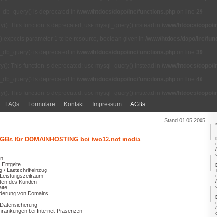
l_db_query() is deprecated in
/www/htdocs/dopo/inc/functions.php
on line
29
(): This function is deprecated; use mysql_query() instead in
/www/htdocs/dopo/in
() expects parameter 1 to be resource, boolean given in
/www/htdocs/dopo/inc/fun
l_db_query() is deprecated in
/www/htdocs/dopo/inc/functions.php
on line
39
(): This function is deprecated; use mysql_query() instead in
/www/htdocs/dopo/in
l_db_query() is deprecated in
/www/htdocs/dopo/inc/functions.php
on line
40
(): This function is deprecated; use mysql_query() instead in
/www/htdocs/dopo/in
FAQs
Formulare
Kontakt
Impressum
AGBs
Stand 01.05.2005
GBs für DOMAINHOSTING bei two12.net media
en
 Entgelte
 / Lastschrifteinzug
 Leistungszeitraum
chten des Kunden
alte
Änderung von Domains
d Datensicherung
hränkungen bei Internet-Präsenzen