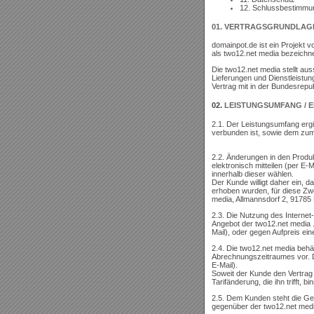
12. Schlussbestimmu
01.
VERTRAGSGRUNDLAG
domainpot.de ist ein Projekt v
als two12.net media bezeich
Die two12.net media stellt au
Lieferungen und Dienstleistun
Vertrag mit in der Bundesrepu
02.
LEISTUNGSUMFANG / 
2.1. Der Leistungsumfang ergi
verbunden ist, sowie dem zum 
2.2. Änderungen in den Produ
elektronisch mitteilen (per E-
innerhalb dieser wählen.
Der Kunde willigt daher ein,
erhoben wurden, für diese Zw
media, Allmannsdorf 2, 91785 
2.3. Die Nutzung des Internet-
Angebot der two12.net media 
Mail), oder gegen Aufpreis ein
2.4. Die two12.net media behä
Abrechnungszeitraumes vor. Di
E-Mail).
Soweit der Kunde den Vertrag 
Tarifänderung, die ihn trifft
2.5. Dem Kunden steht die G
gegenüber der two12.net media