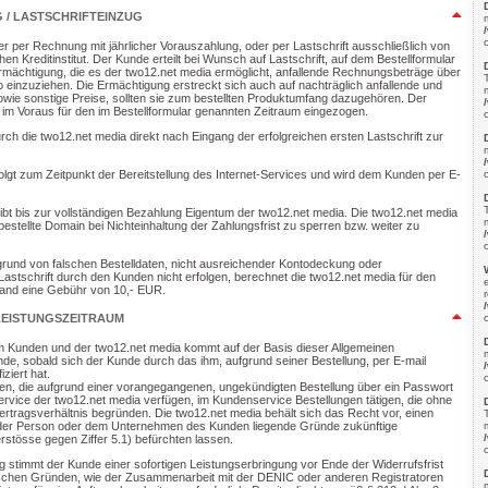
/ LASTSCHRIFTEINZUG
er per Rechnung mit jährlicher Vorauszahlung, oder per Lastschrift ausschließlich von
n Kreditinstitut. Der Kunde erteilt bei Wunsch auf Lastschrift, auf dem Bestellformular
Ermächtigung, die es der two12.net media ermöglicht, anfallende Rechnungsbeträge über
 einzuziehen. Die Ermächtigung erstreckt sich auch auf nachträglich anfallende und
wie sonstige Preise, sollten sie zum bestellten Produktumfang dazugehören. Der
 im Voraus für den im Bestellformular genannten Zeitraum eingezogen.
rch die two12.net media direkt nach Eingang der erfolgreichen ersten Lastschrift zur
lgt zum Zeitpunkt der Bereitstellung des Internet-Services und wird dem Kunden per E-
leibt bis zur vollständigen Bezahlung Eigentum der two12.net media. Die two12.net media
bestellte Domain bei Nichteinhaltung der Zahlungsfrist zu sperren bzw. weiter zu
aufgrund von falschen Bestelldaten, nicht ausreichender Kontodeckung oder
stschrift durch den Kunden nicht erfolgen, berechnet die two12.net media für den
and eine Gebühr von 10,- EUR.
LEISTUNGSZEITRAUM
m Kunden und der two12.net media kommt auf der Basis dieser Allgemeinen
e, sobald sich der Kunde durch das ihm, aufgrund seiner Bestellung, per E-mail
ziert hat.
den, die aufgrund einer vorangegangenen, ungekündigten Bestellung über ein Passwort
vice der two12.net media verfügen, im Kundenservice Bestellungen tätigen, die ohne
Vertragsverhältnis begründen. Die two12.net media behält sich das Recht vor, einen
der Person oder dem Unternehmen des Kunden liegende Gründe zukünftige
rstösse gegen Ziffer 5.1) befürchten lassen.
ng stimmt der Kunde einer sofortigen Leistungserbringung vor Ende der Widerrufsfrist
rischen Gründen, wie der Zusammenarbeit mit der DENIC oder anderen Registratoren