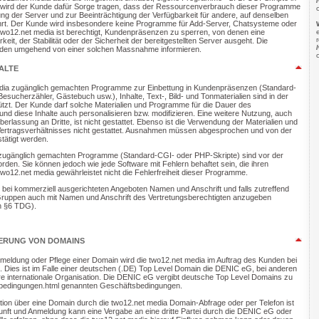
 wird der Kunde dafür Sorge tragen, dass der Ressourcenverbrauch dieser Programme
ng der Server und zur Beeinträchtigung der Verfügbarkeit für andere, auf denselben
rt. Der Kunde wird insbesondere keine Programme für Add-Server, Chatsysteme oder
two12.net media ist berechtigt, Kundenpräsenzen zu sperren, von denen eine
eit, der Stabilität oder der Sicherheit der bereitgestellten Server ausgeht. Die
nden umgehend von einer solchen Massnahme informieren.
ALTE
edia zugänglich gemachten Programme zur Einbettung in Kundenpräsenzen (Standard-
esucherzähler, Gästebuch usw.), Inhalte, Text-, Bild- und Tonmaterialien sind in der
ützt. Der Kunde darf solche Materialien und Programme für die Dauer des
und diese Inhalte auch personalisieren bzw. modifizieren. Eine weitere Nutzung, auch
berlassung an Dritte, ist nicht gestattet. Ebenso ist die Verwendung der Materialien und
ertragsverhältnisses nicht gestattet. Ausnahmen müssen abgesprochen und von der
stätigt werden.
 zugänglich gemachten Programme (Standard-CGI- oder PHP-Skripte) sind vor der
orden. Sie können jedoch wie jede Software mit Fehlern behaftet sein, die ihren
o12.net media gewährleistet nicht die Fehlerfreiheit dieser Programme.
t, bei kommerziell ausgerichteten Angeboten Namen und Anschrift und falls zutreffend
ruppen auch mit Namen und Anschrift des Vertretungsberechtigten anzugeben
h §6 TDG).
DERUNG VON DOMAINS
mmeldung oder Pflege einer Domain wird die two12.net media im Auftrag des Kunden bei
ig. Dies ist im Falle einer deutschen (.DE) Top Level Domain die DENIC eG, bei anderen
e internationale Organisation. Die DENIC eG vergibt deutsche Top Level Domains zu
e/bedingungen.html genannten Geschäftsbedingungen.
ation über eine Domain durch die two12.net media Domain-Abfrage oder per Telefon ist
unft und Anmeldung kann eine Vergabe an eine dritte Partei durch die DENIC eG oder