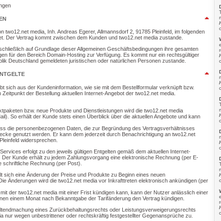
ngen
EN
on two12.net media, Inh. Andreas Egerer, Allmannsdorf 2, 91785 Pleinfeld, im folgenden
net. Der Vertrag kommt zwischen dem Kunden und two12.net media zustande.
sschließlich auf Grundlage dieser Allgemeinen Geschäftsbedingungen ihre gesamten
gen für den Bereich Domain-Hosting zur Verfügung. Es kommt nur ein rechtsgültiger
blik Deutschland gemeldeten juristischen oder natürlichen Personen zustande.
ENTGELTE
bt sich aus der Kundeninformation, wie sie mit dem Bestellformular verknüpft bzw.
Zeitpunkt der Bestellung aktuellen Internet-Angebot der two12.net media.
ktpaketen bzw. neue Produkte und Dienstleistungen wird die two12.net media
Mail). So erhält der Kunde stets einen Überblick über die aktuellen Angebote und kann
 dass die personenbezogenen Daten, die zur Begründung des Vertragsverhältnisses
ecke genutzt werden. Er kann dem jederzeit durch Benachrichtigung an two12.net
Pleinfeld widersprechen.
Services erfolgt zu den jeweils gültigen Entgelten gemäß dem aktuellen Internet-
. Der Kunde erhält zu jedem Zahlungsvorgang eine elektronische Rechnung (per E-
e schriftliche Rechnung (per Post).
lt sich eine Änderung der Preise und Produkte zu Beginn eines neuen
e Änderungen wird die two12.net media vor Inkrafttreten elektronisch ankündigen (per
mit der two12.net media mit einer Frist kündigen kann, kann der Nutzer anlässlich einer
, binnen einem Monat nach Bekanntgabe der Tarifänderung den Vertrag kündigen.
eltendmachung eines Zurückbehaltungsrechts oder Leistungsverweigerungsrechts
 nur wegen unbestrittener oder rechtskräftig festgestellter Gegenansprüche zu.