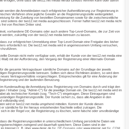
lle erfolgen, ohne dass die two12.net media hierauf Einfluss nehmen kann oder davon
in werden die Anmeldedaten nach erfolgreicher Authentifizierung zur Registrierung in
nischen Verfahren ohne jegliche Gewähr an die Registrierungsstelle weitergeleitet.
istung für die Zuteilung von bestellten Domainnamen sowie für die zwischenzeitliche
 sind seitens der two12.net media ausgeschlossen. Ferner haftet two12.net media nicht
 frei von Rechten Dritter sind.
chkeit, vorhandene DE-Domains oder auch andere Top-Level-Domains, die zur Zeit von
t werden, zukünftig von der two12.net media betreuen zu lassen.
 dass zur erfolgreichen Ummeldung einer Top-Level-Domain eine Freigabe des bisher
ters erforderlich ist. Die two12.net media wird in angemessenem Umfang versuchen,
rchzuführen.
stellte Domain nicht mehr verfügbar sein, erhält der Kunde von der two12.net media eine
-Mail) mit der Aufforderung, den Vorgang der Registrierung einer Alternativ-Domain
 für die gesamte Vertragsdauer sämtliche Domains auf der Grundlage der jeweils
ndigen Registrierungsstelle betreuen. Sollten sich diese Richtlinien ändern, so wird dem
 neues Vertragsverhältnis vorgeschlagen. Entsprechendes gilt für eine Änderung der
egistrierung und der laufenden Benutzung.
t im Kundenauftrag die Anmeldung bzw. Registrierung von Domains durch und trägt den
en / Inhaber (sog. "Admin-C") für die jeweilige Domain ein. Die two12.net media wird im
abei als technischer Kontakt (sog. "Tech-C") eingetragen. Diese Eintragungen sind
ständigen Registrierungsstelle. Der Kunde sichert zu, dass alle Angaben in den
 vollständig sind.
ten wird er two12.net media umgehend mitteilen. Kommt der Kunde diesen
t er sämtliche für ihn hieraus entstehenden Nachteile selbst zutragen. Die
 sich in der Regel vor, die Registrierung zu löschen, wenn falsche oder unvollständige
dass die Registrierungsstellen in unterschiedlichem Umfang persönliche Daten wie
sberechtigten zwingend und dauerhaft speichern. Diese Daten sind in der
im Internet (z. B. über
www.denic.de
für .DE-Domains oder
www.internic.net
für .COM,