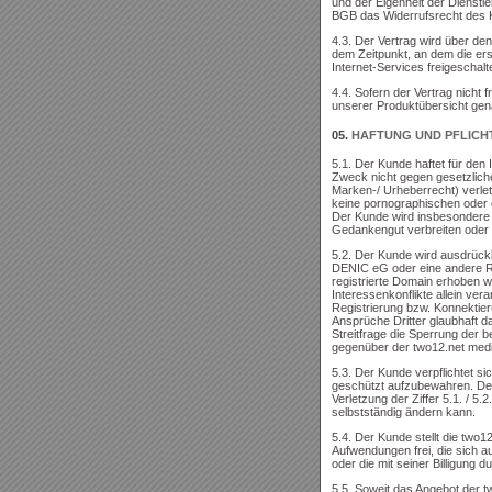
und der Eigenheit der Dienstle
BGB das Widerrufsrecht des 
4.3. Der Vertrag wird über d
dem Zeitpunkt, an dem die er
Internet-Services freigeschalt
4.4. Sofern der Vertrag nicht f
unserer Produktübersicht gena
05.
HAFTUNG UND PFLICH
5.1. Der Kunde haftet für den 
Zweck nicht gegen gesetzliche
Marken-/ Urheberrecht) verlet
keine pornographischen oder e
Der Kunde wird insbesondere k
Gedankengut verbreiten oder 
5.2. Der Kunde wird ausdrück
DENIC eG oder eine andere Reg
registrierte Domain erhoben w
Interessenkonflikte allein ve
Registrierung bzw. Konnektie
Ansprüche Dritter glaubhaft da
Streitfrage die Sperrung der b
gegenüber der two12.net medi
5.3. Der Kunde verpflichtet s
geschützt aufzubewahren. Der 
Verletzung der Ziffer 5.1. / 5
selbstständig ändern kann.
5.4. Der Kunde stellt die two
Aufwendungen frei, die sich 
oder die mit seiner Billigung du
5.5. Soweit das Angebot der t