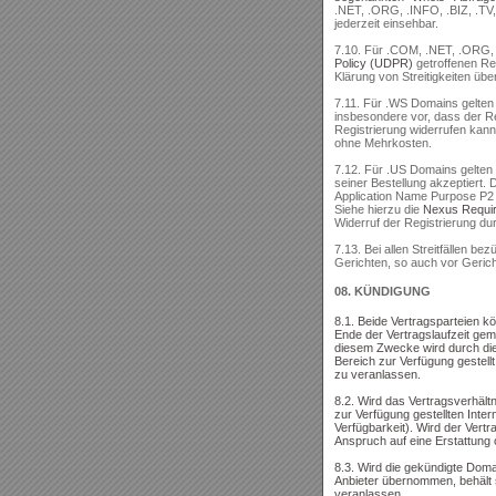
.NET, .ORG, .INFO, .BIZ, .T
jederzeit einsehbar.
7.10. Für .COM, .NET, .ORG, 
Policy (UDPR)
getroffenen R
Klärung von Streitigkeiten ü
7.11. Für .WS Domains gelten
insbesondere vor, dass der R
Registrierung widerrufen kann
ohne Mehrkosten.
7.12. Für .US Domains gelten 
seiner Bestellung akzeptiert. 
Application Name Purpose P2 (
Siehe hierzu die
Nexus Requi
Widerruf der Registrierung dur
7.13. Bei allen Streitfällen b
Gerichten, so auch vor Geric
08.
KÜNDIGUNG
8.1. Beide Vertragsparteien k
Ende der Vertragslaufzeit gem
diesem Zwecke wird durch di
Bereich zur Verfügung gestell
zu veranlassen.
8.2. Wird das Vertragsverhält
zur Verfügung gestellten Inte
Verfügbarkeit). Wird der Vert
Anspruch auf eine Erstattung 
8.3. Wird die gekündigte Dom
Anbieter übernommen, behält s
veranlassen.