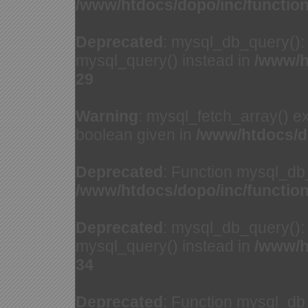
/www/htdocs/dopo/inc/functio
Deprecated
: mysql_db_query(): 
mysql_query() instead in
/www/h
29
Warning
: mysql_fetch_array() e
boolean given in
/www/htdocs/d
Deprecated
: Function mysql_db
/www/htdocs/dopo/inc/functio
Deprecated
: mysql_db_query(): 
mysql_query() instead in
/www/h
34
Deprecated
: Function mysql_db