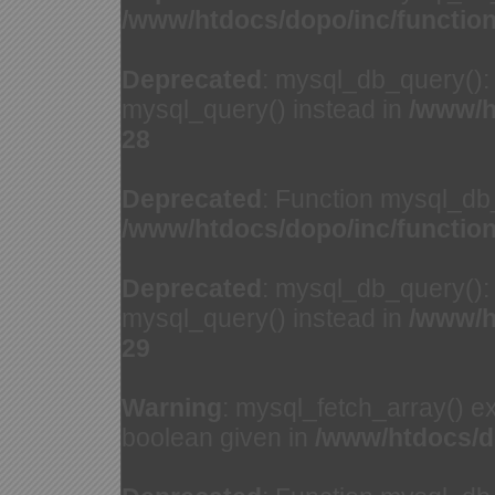
/www/htdocs/dopo/inc/functio
Deprecated
: mysql_db_query(): 
mysql_query() instead in
/www/h
28
Deprecated
: Function mysql_db
/www/htdocs/dopo/inc/functio
Deprecated
: mysql_db_query(): 
mysql_query() instead in
/www/h
29
Warning
: mysql_fetch_array() e
boolean given in
/www/htdocs/d