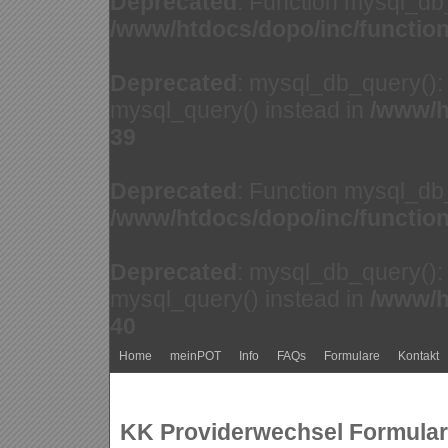
Deprecated
: Function mysql_db
/www/htdocs/dopo/inc/functio
Deprecated
: mysql_db_query(): 
mysql_query() instead in
/www/h
39
Deprecated
: Function mysql_db
/www/htdocs/dopo/inc/functio
Deprecated
: mysql_db_query(): 
mysql_query() instead in
/www/h
40
Home
meinPOT
Info
FAQs
Formulare
Kontakt
KK Providerwechsel Formular