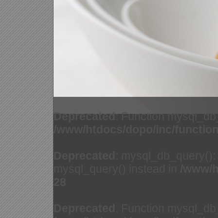
Deprecated
: Function mysql_db
/www/htdocs/dopo/inc/functio
Deprecated
: mysql_db_query(): 
mysql_query() instead in
/www/h
28
Deprecated
: Function mysql_db