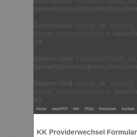
Deprecated
: Function mysql_db
/www/htdocs/dopo/inc/functio
Deprecated
: mysql_db_query(): 
mysql_query() instead in
/www/h
39
Deprecated
: Function mysql_db
/www/htdocs/dopo/inc/functio
Deprecated
: mysql_db_query(): 
mysql_query() instead in
/www/h
40
Home
meinPOT
Info
FAQs
Formulare
Kontakt
KK Providerwechsel Formular