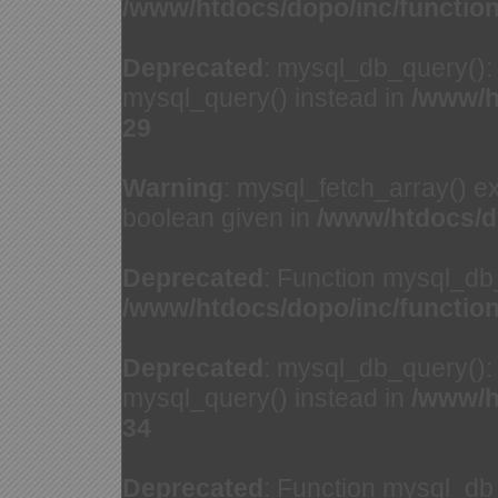
/www/htdocs/dopo/inc/functio
Deprecated
: mysql_db_query(): 
mysql_query() instead in
/www/h
29
Warning
: mysql_fetch_array() e
boolean given in
/www/htdocs/d
Deprecated
: Function mysql_db
/www/htdocs/dopo/inc/functio
Deprecated
: mysql_db_query(): 
mysql_query() instead in
/www/h
34
Deprecated
: Function mysql_db