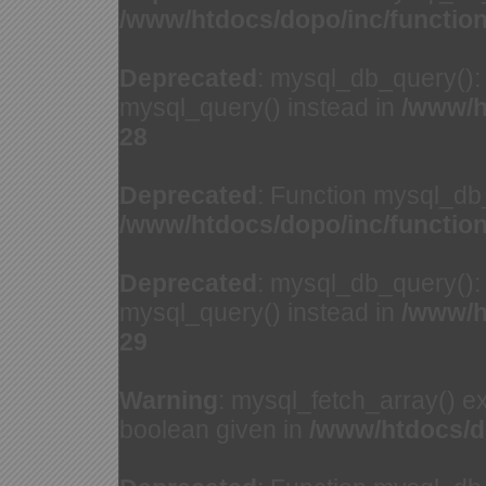
/www/htdocs/dopo/inc/functio
Deprecated
: mysql_db_query(): 
mysql_query() instead in
/www/h
28
Deprecated
: Function mysql_db
/www/htdocs/dopo/inc/functio
Deprecated
: mysql_db_query(): 
mysql_query() instead in
/www/h
29
Warning
: mysql_fetch_array() e
boolean given in
/www/htdocs/d