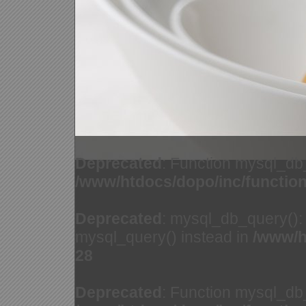
Deprecated
: Function mysql_db
/www/htdocs/dopo/inc/functio
Deprecated
: mysql_db_query(): 
mysql_query() instead in
/www/h
28
Deprecated
: Function mysql_db