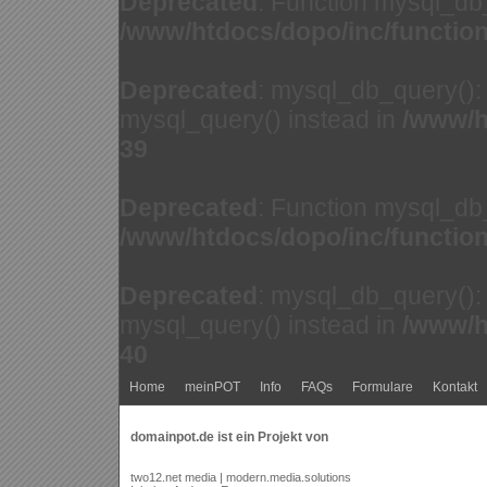
Deprecated
: Function mysql_db
/www/htdocs/dopo/inc/functio
Deprecated
: mysql_db_query(): 
mysql_query() instead in
/www/h
39
Deprecated
: Function mysql_db
/www/htdocs/dopo/inc/functio
Deprecated
: mysql_db_query(): 
mysql_query() instead in
/www/h
40
Home
meinPOT
Info
FAQs
Formulare
Kontakt
domainpot.de ist ein Projekt von
two12.net media | modern.media.solutions