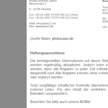
Inhaber Andreas Egerer
Ban
Allmannsdorf 2
Post
D - 91785 Pleinfeld
BLZ:
Kont
Fon: +49 (0) 1805 737376 465 (12 Ct/min)
Fax: +49 (0) 1805 737376 549 (12 Ct/min)
BIC
IBAN
eMail: info(at)two12.net
Web:
www.two12.net
USt-
Quelle Bilder:
photocase.de
Haftungsausschluss
Die bereitgestellten Informationen auf dieser We
werden regelmäßig aktualisiert. Jedoch kann 
werden, dass alle Angaben zu jeder Zeit vollständi
dargestellt sind. Alle Angaben können ohne vorhe
oder ergänzt werden.
Trotz sorgfältiger inhaltlicher Kontrolle übernehm
externer Links. Für den Inhalt der verlinkten
Betreiber verantwortlich.
Beachten Sie bitte auch unsere
AGBs!