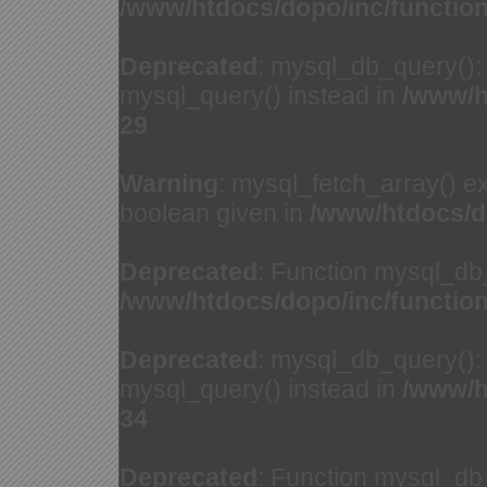
/www/htdocs/dopo/inc/functio
Deprecated
: mysql_db_query(): 
mysql_query() instead in
/www/h
29
Warning
: mysql_fetch_array() e
boolean given in
/www/htdocs/d
Deprecated
: Function mysql_db
/www/htdocs/dopo/inc/functio
Deprecated
: mysql_db_query(): 
mysql_query() instead in
/www/h
34
Deprecated
: Function mysql_db