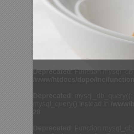
Deprecated
: Function mysql_db
/www/htdocs/dopo/inc/functio
Deprecated
: mysql_db_query(): 
mysql_query() instead in
/www/h
28
Deprecated
: Function mysql_db