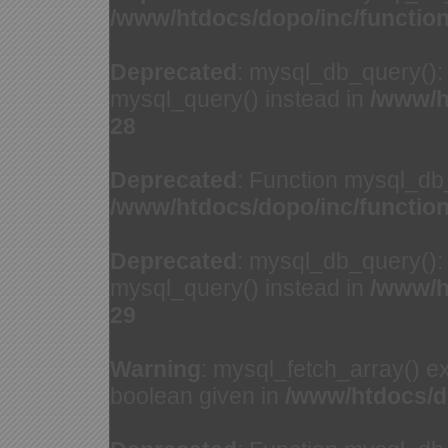
/www/htdocs/dopo/inc/functio
Deprecated
: mysql_db_query(): 
mysql_query() instead in
/www/h
28
Deprecated
: Function mysql_db
/www/htdocs/dopo/inc/functio
Deprecated
: mysql_db_query(): 
mysql_query() instead in
/www/h
29
Warning
: mysql_fetch_array() e
boolean given in
/www/htdocs/d