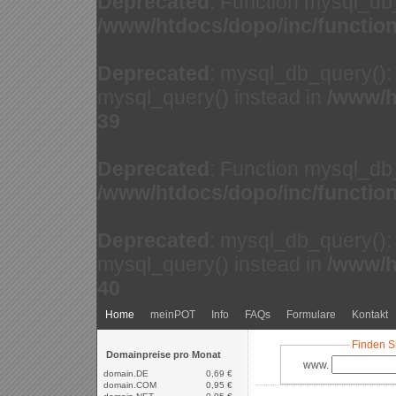
Deprecated
: Function mysql_db
/www/htdocs/dopo/inc/functio
Deprecated
: mysql_db_query(): 
mysql_query() instead in
/www/h
39
Deprecated
: Function mysql_db
/www/htdocs/dopo/inc/functio
Deprecated
: mysql_db_query(): 
mysql_query() instead in
/www/h
40
Home
meinPOT
Info
FAQs
Formulare
Kontakt
Finden S
Domainpreise pro Monat
www.
domain.DE
0,69 €
domain.COM
0,95 €