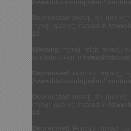
/www/htdocs/dopo/inc/functio
Deprecated
: mysql_db_query(): 
mysql_query() instead in
/www/h
29
Warning
: mysql_fetch_array() e
boolean given in
/www/htdocs/d
Deprecated
: Function mysql_db
/www/htdocs/dopo/inc/functio
Deprecated
: mysql_db_query(): 
mysql_query() instead in
/www/h
34
Deprecated
: Function mysql_db