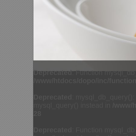
Deprecated
: Function mysql_db
/www/htdocs/dopo/inc/functio
Deprecated
: mysql_db_query(): 
mysql_query() instead in
/www/h
28
Deprecated
: Function mysql_db