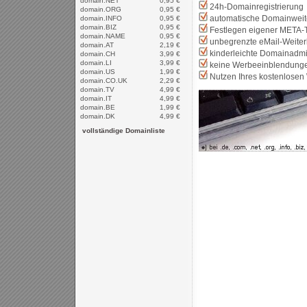
domain.NET
0,95 €
24h-Domainregistrierung
domain.ORG
0,95 €
automatische Domainweite
domain.INFO
0,95 €
domain.BIZ
0,95 €
Festlegen eigener META-
domain.NAME
0,95 €
unbegrenzte eMail-Weiter
domain.AT
2,19 €
kinderleichte Domainadmi
domain.CH
3,99 €
domain.LI
3,99 €
keine Werbeeinblendung
domain.US
1,99 €
Nutzen Ihres kostenlosen 
domain.CO.UK
2,29 €
domain.TV
4,99 €
domain.IT
4,99 €
domain.BE
1,99 €
domain.DK
4,99 €
vollständige Domainliste