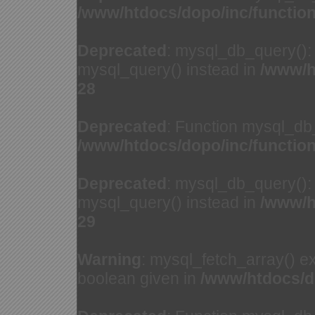
/www/htdocs/dopo/inc/functio
Deprecated
: mysql_db_query(): 
mysql_query() instead in
/www/h
28
Deprecated
: Function mysql_db
/www/htdocs/dopo/inc/functio
Deprecated
: mysql_db_query(): 
mysql_query() instead in
/www/h
29
Warning
: mysql_fetch_array() e
boolean given in
/www/htdocs/d