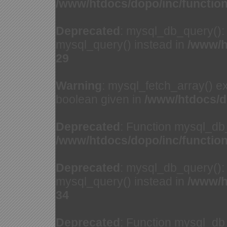
/www/htdocs/dopo/inc/functio
Deprecated
: mysql_db_query(): 
mysql_query() instead in
/www/h
29
Warning
: mysql_fetch_array() e
boolean given in
/www/htdocs/d
Deprecated
: Function mysql_db
/www/htdocs/dopo/inc/functio
Deprecated
: mysql_db_query(): 
mysql_query() instead in
/www/h
34
Deprecated
: Function mysql_db