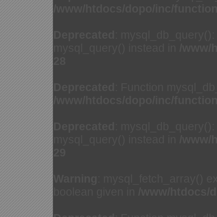
/www/htdocs/dopo/inc/functio
Deprecated
: mysql_db_query(): 
mysql_query() instead in
/www/h
28
Deprecated
: Function mysql_db
/www/htdocs/dopo/inc/functio
Deprecated
: mysql_db_query(): 
mysql_query() instead in
/www/h
29
Warning
: mysql_fetch_array() e
boolean given in
/www/htdocs/d