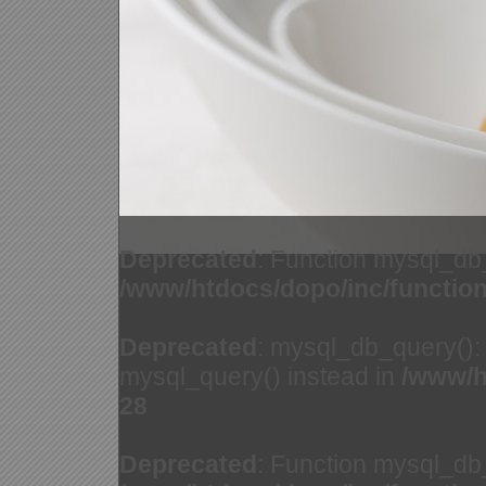
Deprecated
: Function mysql_db
/www/htdocs/dopo/inc/functio
Deprecated
: mysql_db_query(): 
mysql_query() instead in
/www/h
28
Deprecated
: Function mysql_db