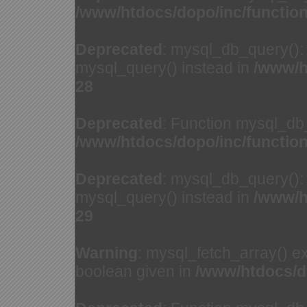
/www/htdocs/dopo/inc/functio
Deprecated
: mysql_db_query(): 
mysql_query() instead in
/www/h
28
Deprecated
: Function mysql_db
/www/htdocs/dopo/inc/functio
Deprecated
: mysql_db_query(): 
mysql_query() instead in
/www/h
29
Warning
: mysql_fetch_array() e
boolean given in
/www/htdocs/d