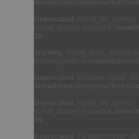
/www/htdocs/dopo/inc/functio
Deprecated
: mysql_db_query(): 
mysql_query() instead in
/www/h
29
Warning
: mysql_fetch_array() e
boolean given in
/www/htdocs/d
Deprecated
: Function mysql_db
/www/htdocs/dopo/inc/functio
Deprecated
: mysql_db_query(): 
mysql_query() instead in
/www/h
34
Deprecated
: Function mysql_db