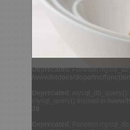
Deprecated
: Function mysql_db
/www/htdocs/dopo/inc/functio
Deprecated
: mysql_db_query(): 
mysql_query() instead in
/www/h
28
Deprecated
: Function mysql_db