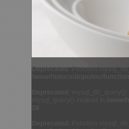
Deprecated
: Function mysql_db
/www/htdocs/dopo/inc/functio
Deprecated
: mysql_db_query(): 
mysql_query() instead in
/www/h
28
Deprecated
: Function mysql_db