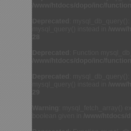
/www/htdocs/dopo/inc/functio
Deprecated
: mysql_db_query(): 
mysql_query() instead in
/www/h
28
Deprecated
: Function mysql_db
/www/htdocs/dopo/inc/functio
Deprecated
: mysql_db_query(): 
mysql_query() instead in
/www/h
29
Warning
: mysql_fetch_array() e
boolean given in
/www/htdocs/d