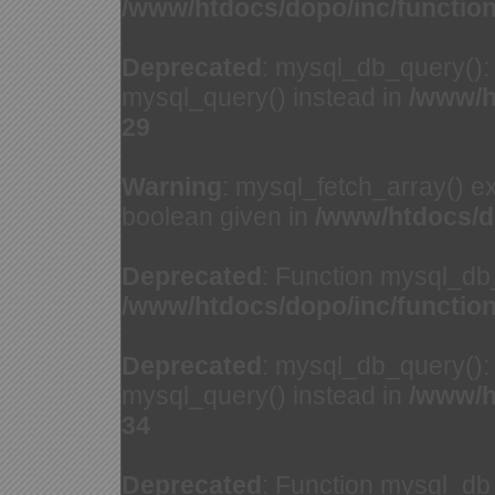
/www/htdocs/dopo/inc/functio
Deprecated
: mysql_db_query(): 
mysql_query() instead in
/www/h
29
Warning
: mysql_fetch_array() e
boolean given in
/www/htdocs/d
Deprecated
: Function mysql_db
/www/htdocs/dopo/inc/functio
Deprecated
: mysql_db_query(): 
mysql_query() instead in
/www/h
34
Deprecated
: Function mysql_db