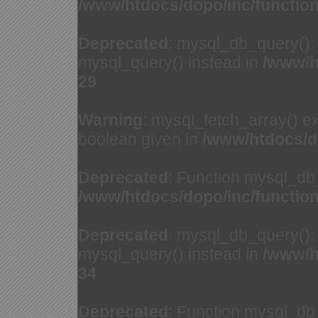
/www/htdocs/dopo/inc/functio
Deprecated
: mysql_db_query(): 
mysql_query() instead in
/www/h
29
Warning
: mysql_fetch_array() e
boolean given in
/www/htdocs/d
Deprecated
: Function mysql_db
/www/htdocs/dopo/inc/functio
Deprecated
: mysql_db_query(): 
mysql_query() instead in
/www/h
34
Deprecated
: Function mysql_db