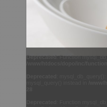
Deprecated
: Function mysql_db
/www/htdocs/dopo/inc/functio
Deprecated
: mysql_db_query(): 
mysql_query() instead in
/www/h
28
Deprecated
: Function mysql_db