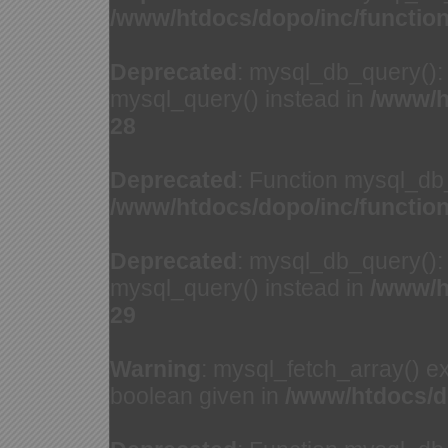
/www/htdocs/dopo/inc/functio
Deprecated
: mysql_db_query(): 
mysql_query() instead in
/www/h
28
Deprecated
: Function mysql_db
/www/htdocs/dopo/inc/functio
Deprecated
: mysql_db_query(): 
mysql_query() instead in
/www/h
29
Warning
: mysql_fetch_array() e
boolean given in
/www/htdocs/d